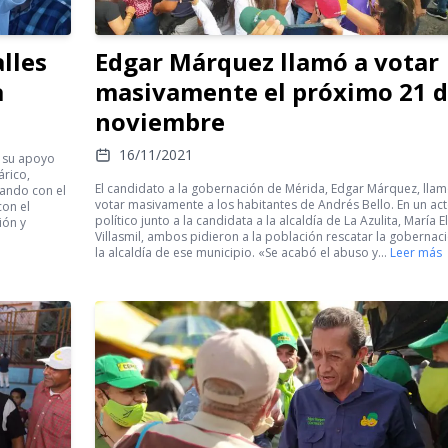
lles
Edgar Márquez llamó a votar
a
masivamente el próximo 21 
noviembre
16/11/2021
e su apoyo
árico,
El candidato a la gobernación de Mérida, Edgar Márquez, llam
tando con el
votar masivamente a los habitantes de Andrés Bello. En un ac
con el
político junto a la candidata a la alcaldía de La Azulita, María E
ión y
Villasmil, ambos pidieron a la población rescatar la gobernac
la alcaldía de ese municipio. «Se acabó el abuso y…
Leer más