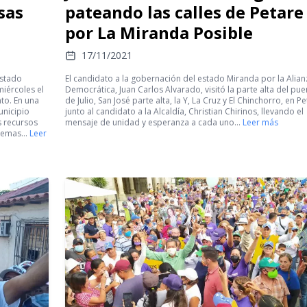
sas
pateando las calles de Petare
por La Miranda Posible
17/11/2021
estado
El candidato a la gobernación del estado Miranda por la Alian
miércoles el
Democrática, Juan Carlos Alvarado, visitó la parte alta del pue
to. En una
de Julio, San José parte alta, la Y, La Cruz y El Chinchorro, en Pe
unicipio
junto al candidato a la Alcaldía, Christian Chirinos, llevando el
s recursos
mensaje de unidad y esperanza a cada uno…
Leer más
blemas…
Leer