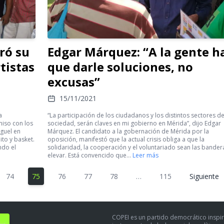
ró su
Edgar Márquez: “A la gente h
tistas
que darle soluciones, no
excusas”
15/11/2021
a
“La participación de los ciudadanos y los distintos sectores de
miso con los
sociedad, serán claves en mi gobierno en Mérida”, dijo Edgar
iguel en
Márquez. El candidato a la gobernación de Mérida por la
ito y basket.
oposición, manifestó que la actual crisis obliga a que la
ndo el
solidaridad, la cooperación y el voluntariado sean las bander
elevar. Está convencido que…
Leer más
74
75
76
77
78
…
115
Siguiente
COPEI es un partido democrático inspir