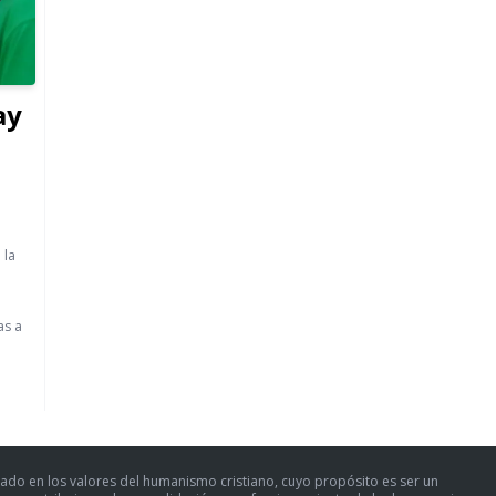
ay
 la
as a
ado en los valores del humanismo cristiano, cuyo propósito es ser un