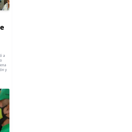
de
ó a
to
lena
ión y