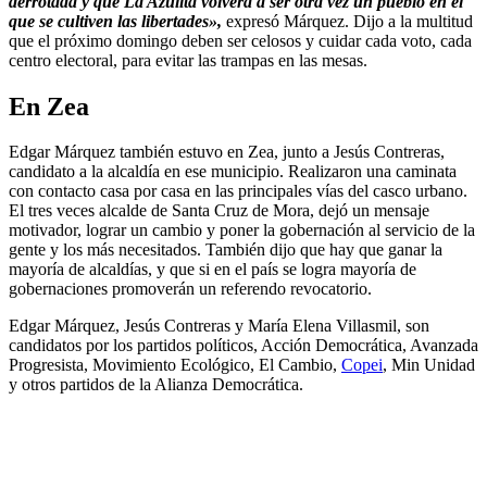
derrotada y que La Azulita volverá a ser otra vez un pueblo en el
que se cultiven las libertades»,
expresó Márquez. Dijo a la multitud
que el próximo domingo deben ser celosos y cuidar cada voto, cada
centro electoral, para evitar las trampas en las mesas.
En Zea
Edgar Márquez también estuvo en Zea, junto a Jesús Contreras,
candidato a la alcaldía en ese municipio. Realizaron una caminata
con contacto casa por casa en las principales vías del casco urbano.
El tres veces alcalde de Santa Cruz de Mora, dejó un mensaje
motivador, lograr un cambio y poner la gobernación al servicio de la
gente y los más necesitados. También dijo que hay que ganar la
mayoría de alcaldías, y que si en el país se logra mayoría de
gobernaciones promoverán un referendo revocatorio.
Edgar Márquez, Jesús Contreras y María Elena Villasmil, son
candidatos por los partidos políticos, Acción Democrática, Avanzada
Progresista, Movimiento Ecológico, El Cambio,
Copei
, Min Unidad
y otros partidos de la Alianza Democrática.