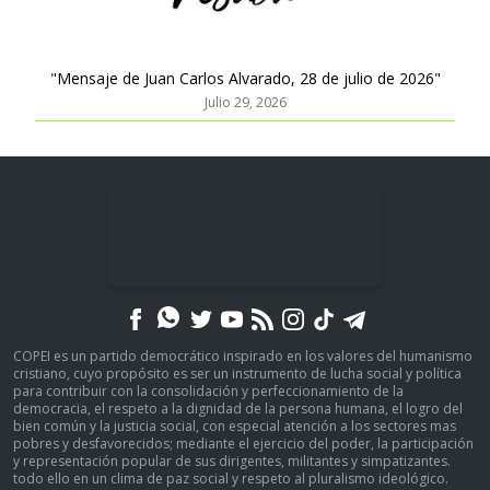
"Mensaje de Juan Carlos Alvarado, 28 de julio de 2026"
Julio 29, 2026
COPEI es un partido democrático inspirado en los valores del humanismo
cristiano, cuyo propósito es ser un instrumento de lucha social y política
para contribuir con la consolidación y perfeccionamiento de la
democracia, el respeto a la dignidad de la persona humana, el logro del
bien común y la justicia social, con especial atención a los sectores mas
pobres y desfavorecidos; mediante el ejercicio del poder, la participación
y representación popular de sus dirigentes, militantes y simpatizantes.
todo ello en un clima de paz social y respeto al pluralismo ideológico.