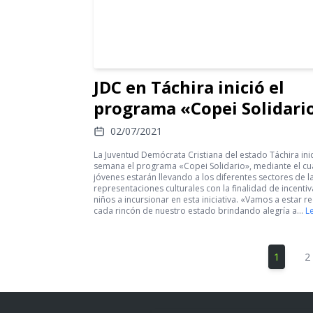
JDC en Táchira inició el
programa «Copei Solidari
02/07/2021
La Juventud Demócrata Cristiana del estado Táchira ini
semana el programa «Copei Solidario», mediante el cua
jóvenes estarán llevando a los diferentes sectores de l
representaciones culturales con la finalidad de incentiv
niños a incursionar en esta iniciativa. «Vamos a estar r
cada rincón de nuestro estado brindando alegría a…
L
1
2