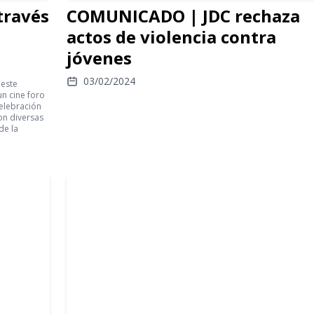
través
COMUNICADO | JDC rechaza
actos de violencia contra
jóvenes
03/02/2024
 este
un cine foro
elebración
ron diversas
de la