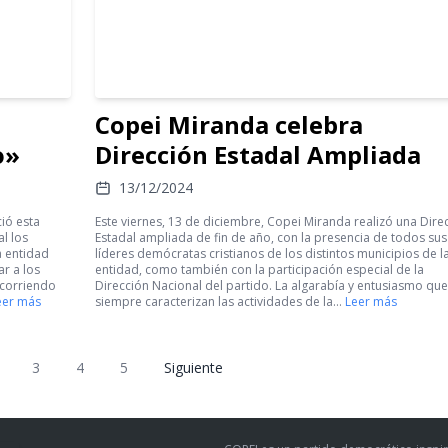
Copei Miranda celebra
o»
Dirección Estadal Ampliada
13/12/2024
ció esta
Este viernes, 13 de diciembre, Copei Miranda realizó una Dire
l los
Estadal ampliada de fin de año, con la presencia de todos sus
a entidad
líderes demócratas cristianos de los distintos municipios de l
ar a los
entidad, como también con la participación especial de la
ecorriendo
Dirección Nacional del partido. La algarabía y entusiasmo que
eer más
siempre caracterizan las actividades de la…
Leer más
3
4
5
Siguiente