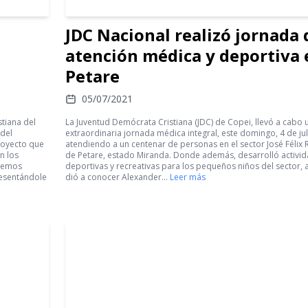
JDC Nacional realizó jornada 
atención médica y deportiva 
Petare
05/07/2021
tiana del
La Juventud Demócrata Cristiana (JDC) de Copei, llevó a cabo 
 del
extraordinaria jornada médica integral, este domingo, 4 de jul
royecto que
atendiendo a un centenar de personas en el sector José Félix 
n los
de Petare, estado Miranda. Donde además, desarrolló activi
«Hemos
deportivas y recreativas para los pequeños niños del sector, a
esentándole
dió a conocer Alexander…
Leer más