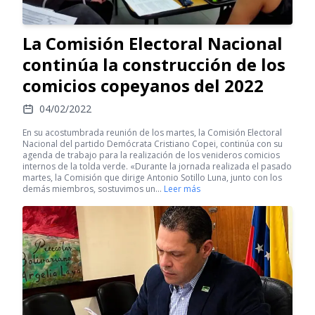
La Comisión Electoral Nacional
continúa la construcción de los
comicios copeyanos del 2022
04/02/2022
En su acostumbrada reunión de los martes, la Comisión Electoral
Nacional del partido Demócrata Cristiano Copei, continúa con su
agenda de trabajo para la realización de los venideros comicios
internos de la tolda verde. «Durante la jornada realizada el pasado
martes, la Comisión que dirige Antonio Sotillo Luna, junto con los
demás miembros, sostuvimos un…
Leer más