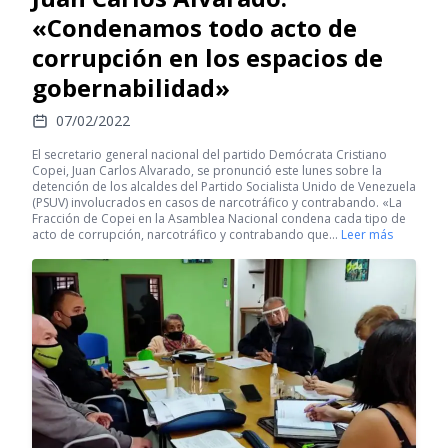
«Condenamos todo acto de
corrupción en los espacios de
gobernabilidad»
07/02/2022
El secretario general nacional del partido Demócrata Cristiano
Copei, Juan Carlos Alvarado, se pronunció este lunes sobre la
detención de los alcaldes del Partido Socialista Unido de Venezuela
(PSUV) involucrados en casos de narcotráfico y contrabando. «La
Fracción de Copei en la Asamblea Nacional condena cada tipo de
acto de corrupción, narcotráfico y contrabando que…
Leer más