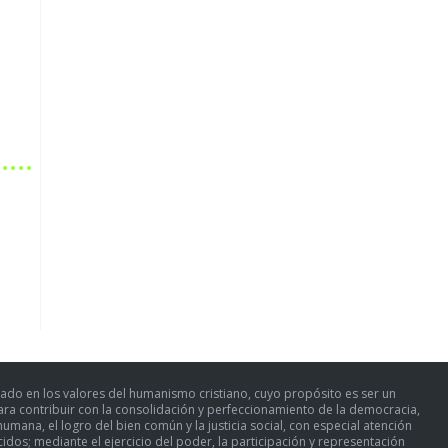
ado en los valores del humanismo cristiano, cuyo propósito es ser un
para contribuir con la consolidación y perfeccionamiento de la democracia,
umana, el logro del bien común y la justicia social, con especial atención
dos; mediante el ejercicio del poder, la participación y representación