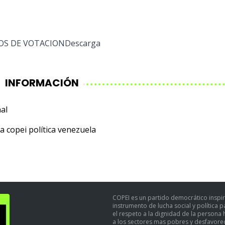
OS DE VOTACION
Descarga
INFORMACIÓN
al
na
copei
política
venezuela
COPEI es un partido democrático inspir
instrumento de lucha social y política 
el respeto a la dignidad de la persona h
a los sectores mas pobres y desfavoreci