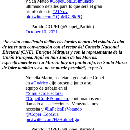
y San Mateo
#CopeiConElSimulacro
ultimando detalles para lo que será el gran
triunfo de este
#21Nov
pic.twitter.com/1QbMGh8kPQ
— Partido COPEI (@Copei_Partido)
October 10, 2021
“Se están cometiendo delitos electorales dentro del estado. Acabo
de tener una conversación con el rector del Consejo Nacional
Electoral (CNE), Enrique Márquez y con la representante de la
Unión Europea. Aquí en San Juan de los Morros,
específicamente en La Morera hay un punto rojo, en Santa María
de Ipire también y eso no se puede permitir”,
expresó.
Nohelia Marín, secretaria general de Copei
en
#Guárico
dijo presente junto a su
equipo de trabajo en el
#SimulacroElectoral
#CopeiConElSimulacro
continuamos en el
llamado a las elecciones, Venezuela nos
necesita y
#LaPeleaEsVotando
@Copei_EdoGua
pic.twitter.com/HzHolmeLgg
— Partido COPEI (@Copei_Partido)