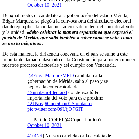
October 10, 2021
De igual modo, el candidato a la gobernación del estado Mérida,
Edgar Márquez, se plegó a la convocatoria del simulacro electoral
dando ejemplo a la ciudadanía además de reiterar el llamado al voto
y la unidad,
«debo celebrar la manera espontánea que expresó el
pueblo de Mérida, que salió también a saber como se vota, como
se usa la máquina»
.
De esta manera, la dirigencia copeyana en el país se sumó a este
importante llamado plasmado en la Constitución para poder conocer
nuestros procesos electorales y así cumplir con Venezuela.
.
@EdgarMarquezMRD
candidato a la
gobernación de Mérida, salió al paso y se
pegló a la convocatoria del
#SimulacroElectoral
donde exaltó la
importancia del voto para este próximo
#21Nov
#CopeiConElSimulacro
pic.twitter.com/09UijQ7GIT
— Partido COPEI (@Copei_Partido)
October 10, 2021
#10Oct
| Nuestro candidato a la alcaldía de