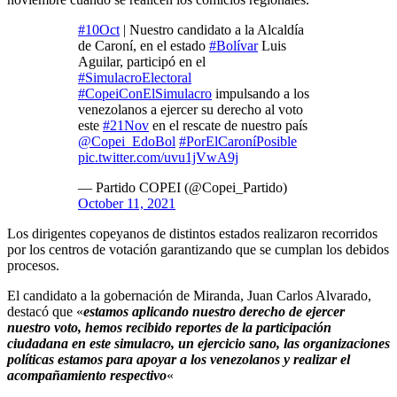
#10Oct
| Nuestro candidato a la Alcaldía
de Caroní, en el estado
#Bolívar
Luis
Aguilar, participó en el
#SimulacroElectoral
#CopeiConElSimulacro
impulsando a los
venezolanos a ejercer su derecho al voto
este
#21Nov
en el rescate de nuestro país
@Copei_EdoBol
#PorElCaroníPosible
pic.twitter.com/uvu1jVwA9j
— Partido COPEI (@Copei_Partido)
October 11, 2021
Los dirigentes copeyanos de distintos estados realizaron recorridos
por los centros de votación garantizando que se cumplan los debidos
procesos.
El candidato a la gobernación de Miranda, Juan Carlos Alvarado,
destacó que «
estamos aplicando nuestro derecho de ejercer
nuestro voto, hemos recibido reportes de la participación
ciudadana en este simulacro, un ejercicio sano, las organizaciones
políticas estamos para apoyar a los venezolanos y realizar el
acompañamiento respectivo
«