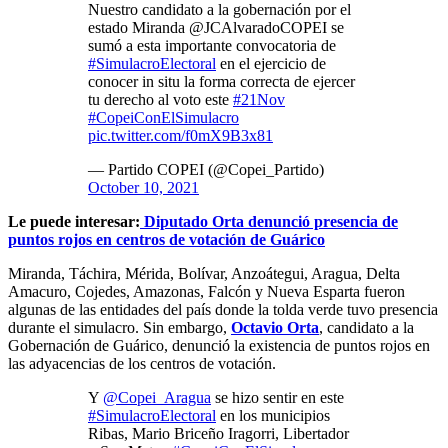
Nuestro candidato a la gobernación por el
estado Miranda @JCAlvaradoCOPEI se
sumó a esta importante convocatoria de
#SimulacroElectoral
en el ejercicio de
conocer in situ la forma correcta de ejercer
tu derecho al voto este
#21Nov
#CopeiConElSimulacro
pic.twitter.com/f0mX9B3x81
— Partido COPEI (@Copei_Partido)
October 10, 2021
Le puede interesar:
Diputado Orta denunció presencia de
puntos rojos en centros de votación de Guárico
Miranda, Táchira, Mérida, Bolívar, Anzoátegui, Aragua, Delta
Amacuro, Cojedes, Amazonas, Falcón y Nueva Esparta fueron
algunas de las entidades del país donde la tolda verde tuvo presencia
durante el simulacro. Sin embargo,
Octavio Orta
, candidato a la
Gobernación de Guárico, denunció la existencia de puntos rojos en
las adyacencias de los centros de votación.
Y
@Copei_Aragua
se hizo sentir en este
#SimulacroElectoral
en los municipios
Ribas, Mario Briceño Iragorri, Libertador