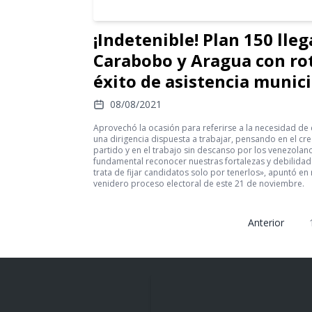
¡Indetenible! Plan 150 lleg
Carabobo y Aragua con r
éxito de asistencia munici
08/08/2021
Aprovechó la ocasión para referirse a la necesidad de
una dirigencia dispuesta a trabajar, pensando en el cr
partido y en el trabajo sin descanso por los venezolan
fundamental reconocer nuestras fortalezas y debilidad
trata de fijar candidatos solo por tenerlos», apuntó en 
venidero proceso electoral de este 21 de noviembre.
Anterior