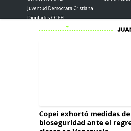
Juventud Demócrata Cristiana
Diputados COPEI
Políticas públicas
JUA
Por la Venezuela posible
Por la Miranda posible
Copei exhortó medidas de
bioseguridad ante el regr