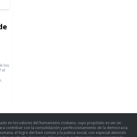
de
de los
 el
o,
ado en los valores del humanismo cristiano, cuyo propósito es ser un
para contribuir con la consolidación y perfeccionamiento de la democracia,
umana, el logro del bien común y la justicia social, con especial atención