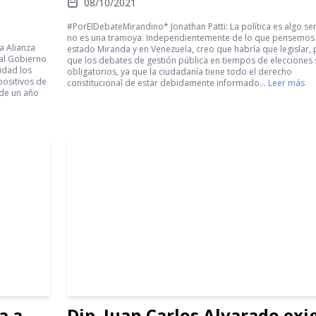
08/10/2021
#PorElDebateMirandino* Jonathan Patti: La política es algo ser
no es una tramoya. Independientemente de lo que pensemos 
a Alianza
estado Miranda y en Venezuela, creo que habría que legislar, 
 al Gobierno
que los debates de gestión pública en tiempos de elecciones
idad los
obligatorios, ya que la ciudadanía tiene todo el derecho
positivos de
constitucional de estar debidamente informado…
Leer más
 de un año
a a
Dip. Juan Carlos Alvarado exi