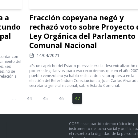
a a
Fracción copeyana negó y
otundo
rechazó voto sobre Proyecto 
pal
Ley Orgánica del Parlamento
Comunal Nacional
14/04/2021
 contar con
ecimiento del
«Es un capricho del Estado pues vulnera la descentralización 
os, «es
poderes legislativos, para eso recordemos que en el año 2007
es, no se
pueblo venezolano ya había rechazado esa propuesta en la
relación al
elección del Referéndum Constitucional», Juan Carlos Alvarad
secretario general nacional, sobre Estado Comunal.
1
…
44
45
46
47
COPEI es un partido democrático inspir
instrumento de lucha social y política 
el respeto a la dignidad de la persona h