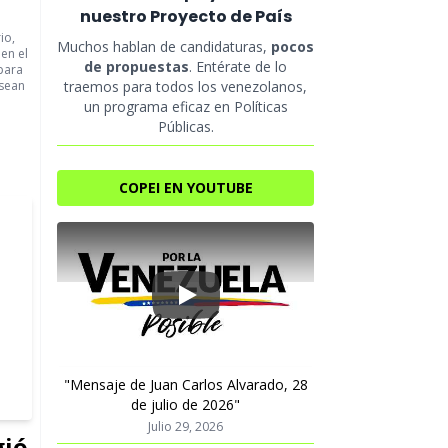
nuestro Proyecto de País
io,
Muchos hablan de candidaturas,
pocos
en el
de propuestas
. Entérate de lo
para
 sean
traemos para todos los venezolanos,
un programa eficaz en Políticas
Públicas.
COPEI EN YOUTUBE
Play
"Mensaje de Juan Carlos Alvarado, 28
de julio de 2026"
Julio 29, 2026
gió