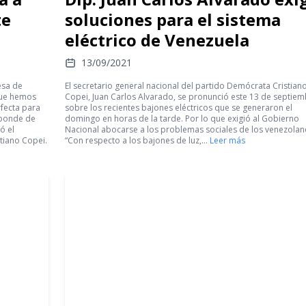
te
soluciones para el sistema
eléctrico de Venezuela
13/09/2021
esa de
El secretario general nacional del partido Demócrata Cristian
 que hemos
Copei, Juan Carlos Alvarado, se pronunció este 13 de septie
fecta para
sobre los recientes bajones eléctricos que se generaron el
sponde de
domingo en horas de la tarde. Por lo que exigió al Gobierno
ó el
Nacional abocarse a los problemas sociales de los venezolan
tiano Copei.
“Con respecto a los bajones de luz,…
Leer más