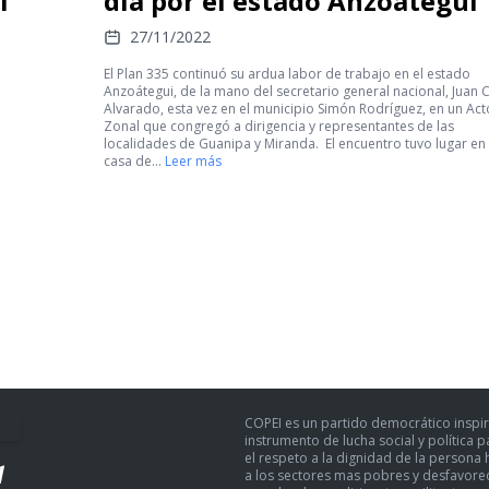
I
día por el estado Anzoátegui
27/11/2022
El Plan 335 continuó su ardua labor de trabajo en el estado
Anzoátegui, de la mano del secretario general nacional, Juan 
Alvarado, esta vez en el municipio Simón Rodríguez, en un Act
Zonal que congregó a dirigencia y representantes de las
localidades de Guanipa y Miranda. El encuentro tuvo lugar en 
casa de…
Leer más
COPEI es un partido democrático inspir
instrumento de lucha social y política 
el respeto a la dignidad de la persona h
a los sectores mas pobres y desfavoreci