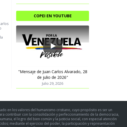
COPEI EN YOUTUBE
Carlos
o
la
Play
"Mensaje de Juan Carlos Alvarado, 28
de julio de 2026"
Julio 29, 2026
ado en los valores del humanismo cristiano, cuyo propósito es ser un
para contribuir con la consolidación y perfeccionamiento de la democracia,
umana, el logro del bien común y la justicia social, con especial atención
dos; mediante el ejercicio del poder, la participación y representación