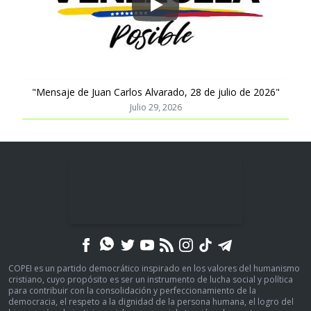
Play
"Mensaje de Juan Carlos Alvarado, 28 de julio de 2026"
Julio 29, 2026
COPEI es un partido democrático inspirado en los valores del humanismo
cristiano, cuyo propósito es ser un instrumento de lucha social y política
para contribuir con la consolidación y perfeccionamiento de la
democracia, el respeto a la dignidad de la persona humana, el logro del