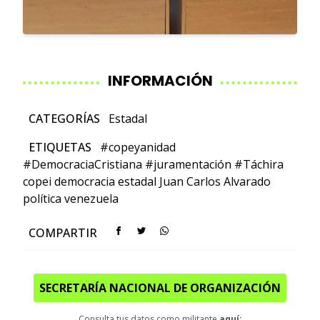
INFORMACIÓN
CATEGORÍAS
Estadal
ETIQUETAS
#copeyanidad
#DemocraciaCristiana
#juramentación
#Táchira
copei
democracia
estadal
Juan Carlos Alvarado
política
venezuela
COMPARTIR
SECRETARÍA NACIONAL DE ORGANIZACIÓN
Consulta tus datos como militante
aquí: