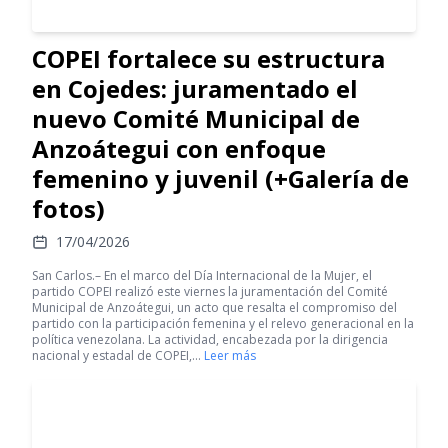
COPEI fortalece su estructura
en Cojedes: juramentado el
nuevo Comité Municipal de
Anzoátegui con enfoque
femenino y juvenil (+Galería de
fotos)
17/04/2026
San Carlos.– En el marco del Día Internacional de la Mujer, el
partido COPEI realizó este viernes la juramentación del Comité
Municipal de Anzoátegui, un acto que resalta el compromiso del
partido con la participación femenina y el relevo generacional en la
política venezolana. La actividad, encabezada por la dirigencia
nacional y estadal de COPEI,…
Leer más