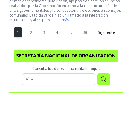
primer vicepresidente, Julio Pabón, fijó posición ante los anuncios
realizados por la Gobernación en torno a la reestructuración de
entes gubernamentales y la convocatoria a elecciones en consejos
comunales. La tolda verde hizo un llamado a la integración
institucional y al respeto…
Leer más
1
2
3
4
…
38
Siguiente
SECRETARÍA NACIONAL DE ORGANIZACIÓN
Consulta tus datos como militante
aquí: