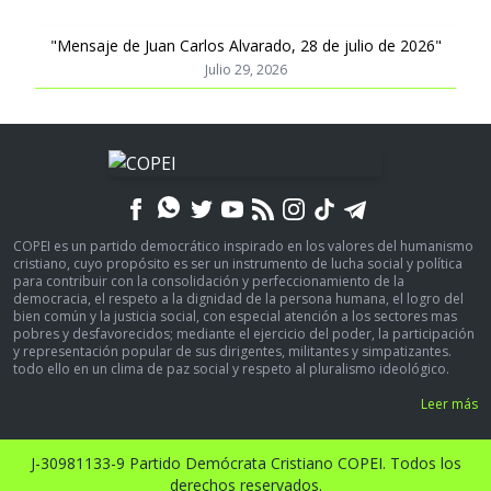
"Mensaje de Juan Carlos Alvarado, 28 de julio de 2026"
Julio 29, 2026
COPEI es un partido democrático inspirado en los valores del humanismo
cristiano, cuyo propósito es ser un instrumento de lucha social y política
para contribuir con la consolidación y perfeccionamiento de la
democracia, el respeto a la dignidad de la persona humana, el logro del
bien común y la justicia social, con especial atención a los sectores mas
pobres y desfavorecidos; mediante el ejercicio del poder, la participación
y representación popular de sus dirigentes, militantes y simpatizantes.
todo ello en un clima de paz social y respeto al pluralismo ideológico.
Leer más
J-30981133-9 Partido Demócrata Cristiano COPEI. Todos los
derechos reservados.