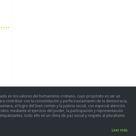
ado en los valores del humanismo cristiano, cuyo propósito es ser un
para contribuir con la consolidación y perfeccionamiento de la democracia,
umana, el logro del bien común y la justicia social, con especial atención
dos; mediante el ejercicio del poder, la participación y representación
simpatizantes. todo ello en un clima de paz social y respeto al pluralismo
Leer más