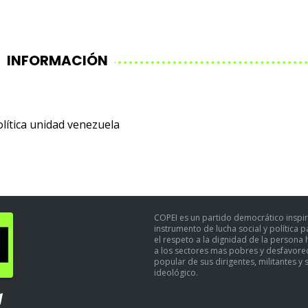
INFORMACIÓN
lítica
unidad
venezuela
COPEI es un partido democrático inspir
instrumento de lucha social y política 
el respeto a la dignidad de la persona h
a los sectores mas pobres y desfavoreci
popular de sus dirigentes, militantes y 
ideológico.