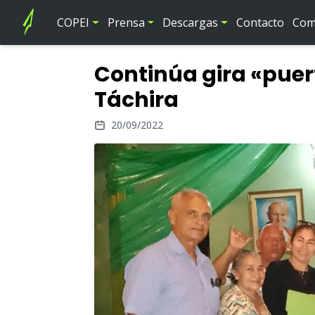
COPEI
Prensa
Descargas
Contacto
Comi
Continúa gira «puer
Táchira
20/09/2022