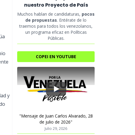
nuestro Proyecto de País
Muchos hablan de candidaturas,
pocos
de propuestas
. Entérate de lo
traemos para todos los venezolanos,
un programa eficaz en Políticas
núa
Públicas.
pio
COPEI EN YOUTUBE
ente
Play
dad y
ado
"Mensaje de Juan Carlos Alvarado, 28
de julio de 2026"
Julio 29, 2026