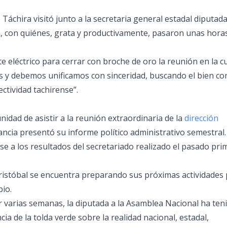
 Táchira visitó junto a la secretaria general estadal diputad
ín, con quiénes, grata y productivamente, pasaron unas hora
rte eléctrico para cerrar con broche de oro la reunión en la c
s y debemos unificamos con sinceridad, buscando el bien c
ectividad tachirense”.
idad de asistir a la reunión extraordinaria de la
dirección
ancia presentó su informe político administrativo semestral
se a los resultados del secretariado realizado el pasado pr
 Cristóbal se encuentra preparando sus próximas actividades
pio.
 varias semanas, la diputada a la Asamblea Nacional ha ten
ia de la tolda verde sobre la realidad nacional, estadal,