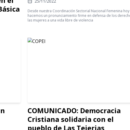
en el
25/11/2022
Básica
Desde nuestra Coordinación Sectorial Nacional Femenina hoy
hacemos un pronunciamiento firme en defensa de los derech
las mujeres a una vida libre de violencia
ón
COMUNICADO: Democracia
Cristiana solidaria con el
pueblo de Las Tejerias