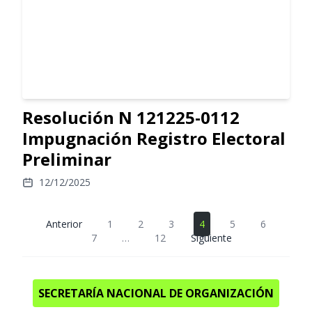
Resolución N 121225-0112
Impugnación Registro Electoral
Preliminar
12/12/2025
Anterior
1
2
3
4
5
6
7
…
12
Siguiente
SECRETARÍA NACIONAL DE ORGANIZACIÓN