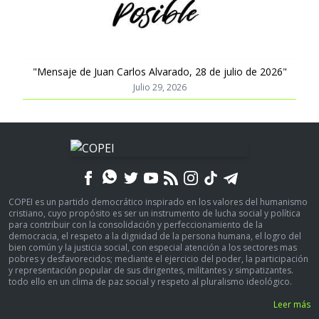
"Mensaje de Juan Carlos Alvarado, 28 de julio de 2026"
Julio 29, 2026
COPEI es un partido democrático inspirado en los valores del humanismo
cristiano, cuyo propósito es ser un instrumento de lucha social y política
para contribuir con la consolidación y perfeccionamiento de la
democracia, el respeto a la dignidad de la persona humana, el logro del
bien común y la justicia social, con especial atención a los sectores mas
pobres y desfavorecidos; mediante el ejercicio del poder, la participación
y representación popular de sus dirigentes, militantes y simpatizantes.
todo ello en un clima de paz social y respeto al pluralismo ideológico.
Leer más