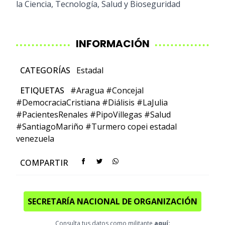
la Ciencia, Tecnología, Salud y Bioseguridad
INFORMACIÓN
CATEGORÍAS
Estadal
ETIQUETAS
#Aragua
#Concejal
#DemocraciaCristiana
#Diálisis
#LaJulia
#PacientesRenales
#PipoVillegas
#Salud
#SantiagoMariño
#Turmero
copei
estadal
venezuela
COMPARTIR
SECRETARÍA NACIONAL DE ORGANIZACIÓN
Consulta tus datos como militante
aquí: