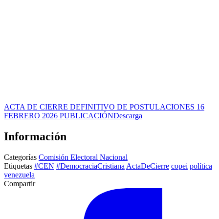
ACTA DE CIERRE DEFINITIVO DE POSTULACIONES 16
FEBRERO 2026 PUBLICACIÓN
Descarga
Información
Categorías
Comisión Electoral Nacional
Etiquetas
#CEN
#DemocraciaCristiana
ActaDeCierre
copei
política
venezuela
Compartir