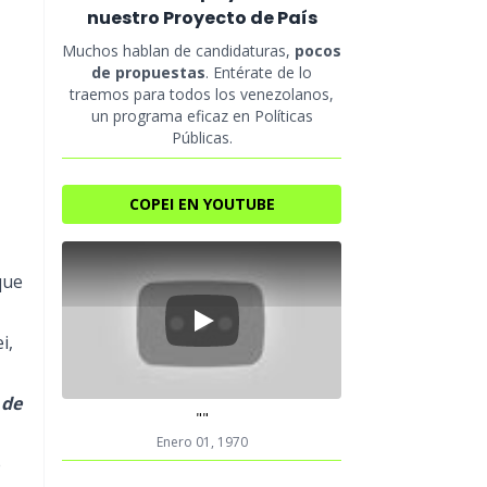
nuestro Proyecto de País
Muchos hablan de candidaturas,
pocos
de propuestas
. Entérate de lo
traemos para todos los venezolanos,
un programa eficaz en Políticas
Públicas.
COPEI EN YOUTUBE
que
Play
i,
 de
""
Enero 01, 1970
e