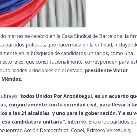
do martes se celebró en la Casa Sindical de Barcelona, la fi
es partidos políticos, que hacen vida en la entidad, incluyend
damente en la búsqueda de candidatos unitarios, como una
electorales, que constitucionalmente, corresponden para es
utoridades principales en el estado,
presidente Victor
s Méndez.
 subrayó
“todos Unidos Por Anzoátegui, es un acuerdo qu
s, conjuntamente con la sociedad civil, para llevar a la
os a las 21 alcaldías y uno para la gobernación. Y a su v
 esa candidatura unitaria”,
informó. Entre los partidos qu
ncuentran Acción Democrática, Copei, Primero Venezuela,