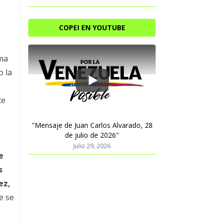
COPEI EN YOUTUBE
rma
o la
Play
te
"Mensaje de Juan Carlos Alvarado, 28
de julio de 2026"
Julio 29, 2026
e
s
ez,
e se