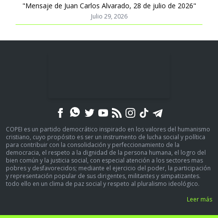
"Mensaje de Juan Carlos Alvarado, 28 de julio de 2026"
Julio 29, 2026
COPEI es un partido democrático inspirado en los valores del humanismo
cristiano, cuyo propósito es ser un instrumento de lucha social y política
para contribuir con la consolidación y perfeccionamiento de la
democracia, el respeto a la dignidad de la persona humana, el logro del
bien común y la justicia social, con especial atención a los sectores mas
pobres y desfavorecidos; mediante el ejercicio del poder, la participación
y representación popular de sus dirigentes, militantes y simpatizantes.
todo ello en un clima de paz social y respeto al pluralismo ideológico.
Leer más