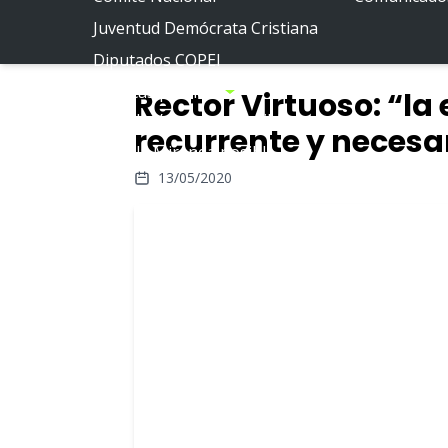
Juventud Demócrata Cristiana
Diputados COPEI
Políticas públicas
Rector Virtuoso: “la
Por la Venezuela posible
recurrente y necesa
Por la Miranda posible
13/05/2020