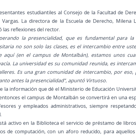
esentantes estudiantiles al Consejo de la Facultad de Der
 Vargas. La directora de la Escuela de Derecho, Milena L
las reflexiones del rector.
uperando la presencialidad, que es fundamental para la 
rsitaria no son solo las clases, es el intercambio entre ust
que aquí (en el campus de Montalbán), estamos unos cua
vacía. La universidad es su comunidad reunida, es interca
 talleres. Es una gran comunidad de intercambio, por eso,
nto antes la presencialidad”, apuntó Virtuoso.
e la información que dé el Ministerio de Educación Universi
 y entonces el campus de Montalbán se convertirá en una es
fesores y empleados administrativos, siempre respetando
.
á activo en la Biblioteca el servicio de préstamo de libros
ios de computación, con un aforo reducido, para aquellos