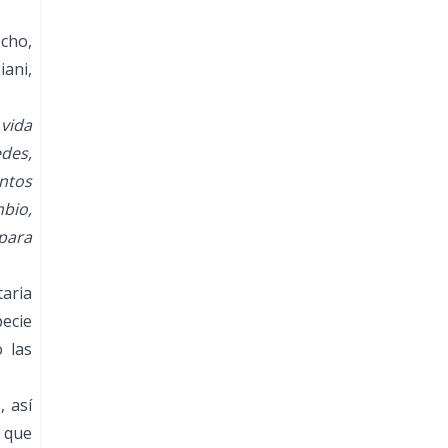
echo,
iani,
vida
edes,
ntos
mbio,
 para
taria
pecie
 las
, así
 que