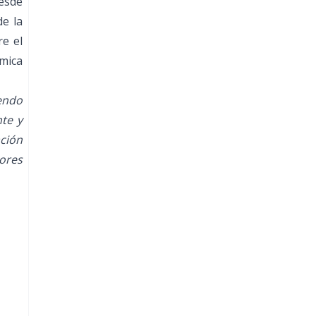
esde
e la
re el
mica
iendo
nte y
ción
ores