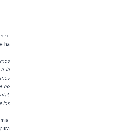
uerzo
ue ha
emos
 a la
damos
e no
ntal,
a los
mia,
lica