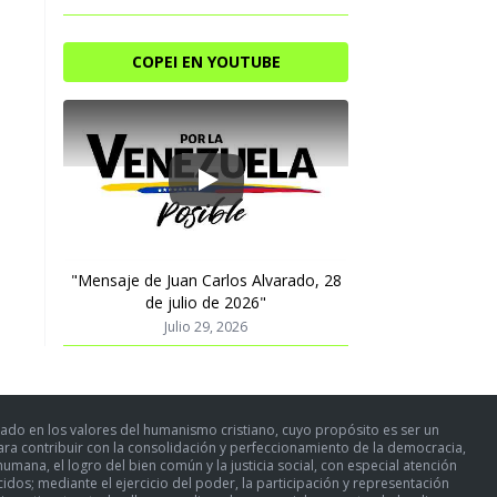
COPEI EN YOUTUBE
Play
"Mensaje de Juan Carlos Alvarado, 28
de julio de 2026"
Julio 29, 2026
ado en los valores del humanismo cristiano, cuyo propósito es ser un
para contribuir con la consolidación y perfeccionamiento de la democracia,
umana, el logro del bien común y la justicia social, con especial atención
dos; mediante el ejercicio del poder, la participación y representación