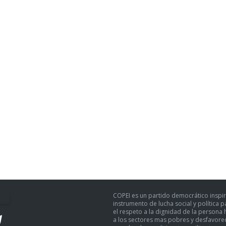
COPEI es un partido democrático inspir
instrumento de lucha social y política 
el respeto a la dignidad de la persona h
a los sectores mas pobres y desfavoreci