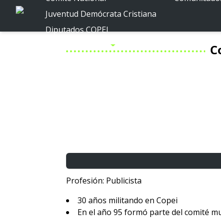
Juventud Demócrata Cristiana
Diputados COPEI
Políticas públicas
C
Por la Venezuela posible
Por la Miranda posible
Profesión: Publicista
30 años militando en Copei
En el año 95 formó parte del comité mu