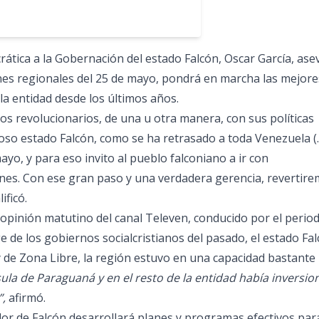
rática a la Gobernación del estado Falcón, Oscar García, ase
iones regionales del 25 de mayo, pondrá en marcha las mejore
 la entidad desde los últimos años.
os revolucionarios, de una u otra manera, con sus políticas
loso estado Falcón, como se ha retrasado a toda Venezuela (
ayo, y para eso invito al pueblo falconiano a ir con
ones. Con ese gran paso y una verdadera gerencia, revertir
ificó.
 opinión matutino del canal Televen, conducido por el period
 de los gobiernos socialcristianos del pasado, el estado Fa
y de Zona Libre, la región estuvo en una capacidad bastante
ula de Paraguaná y en el resto de la entidad había inversio
”,
afirmó.
r de Falcón desarrollará planes y programas efectivos par