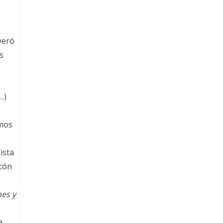
veró
s
…)
emos
ista
lcón
nes y
a