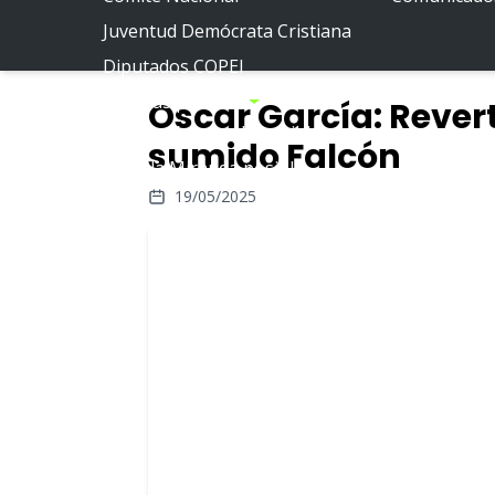
Juventud Demócrata Cristiana
Diputados COPEI
Políticas públicas
Oscar García: Revert
Por la Venezuela posible
sumido Falcón
Por la Miranda posible
19/05/2025