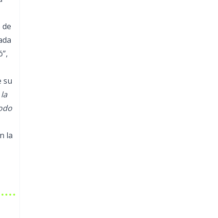
 de
cada
ó”,
e su
la
todo
n la