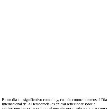
En un día tan significativo como hoy, cuando conmemoramos el Día
Internacional de la Democracia, es crucial reflexionar sobre el
camino que hemos recorrido y el que aún nos queda por andar como