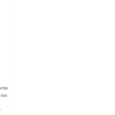
ente
 los