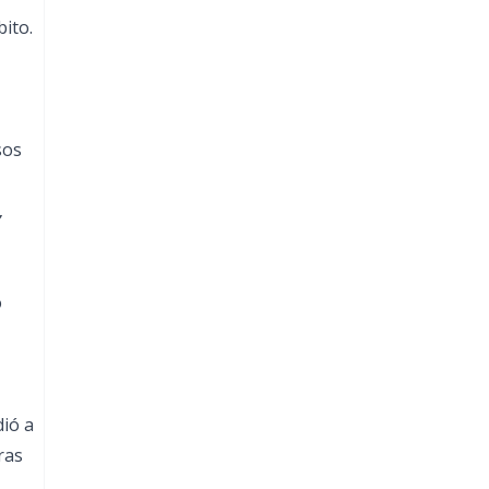
ito.
sos
,
ó
dió a
ras