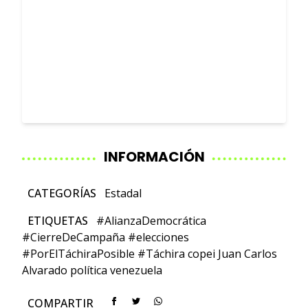
INFORMACIÓN
CATEGORÍAS
Estadal
ETIQUETAS
#AlianzaDemocrática
#CierreDeCampaña
#elecciones
#PorElTáchiraPosible
#Táchira
copei
Juan Carlos
Alvarado
política
venezuela
COMPARTIR