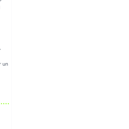
1
,
r un