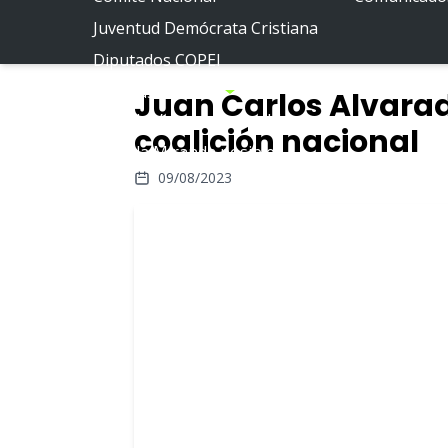
Juventud Demócrata Cristiana
Diputados COPEI
Políticas públicas
Juan Carlos Alvara
Por la Venezuela posible
coalición nacional
Por la Miranda posible
09/08/2023