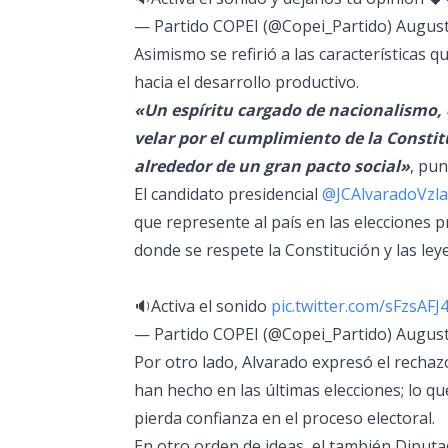
— Partido COPEI (@Copei_Partido)
August
Asimismo se refirió a las características 
hacia el desarrollo productivo.
«Un espíritu cargado de nacionalismo, 
velar por el cumplimiento de la Constit
alrededor de un gran pacto social»
, pun
El candidato presidencial
@JCAlvaradoVzla
que represente al país en las elecciones 
donde se respete la Constitución y las leye
🔉Activa el sonido
pic.twitter.com/sFzsAF
— Partido COPEI (@Copei_Partido)
August
Por otro lado, Alvarado expresó el rechaz
han hecho en las últimas elecciones; lo qu
pierda confianza en el proceso electoral.
En otro orden de ideas, el también Diputa