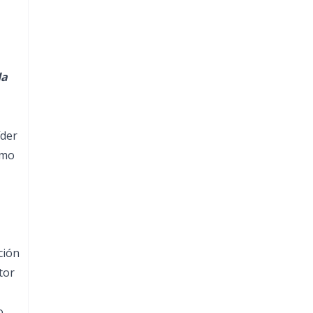
da
íder
smo
ción
tor
o