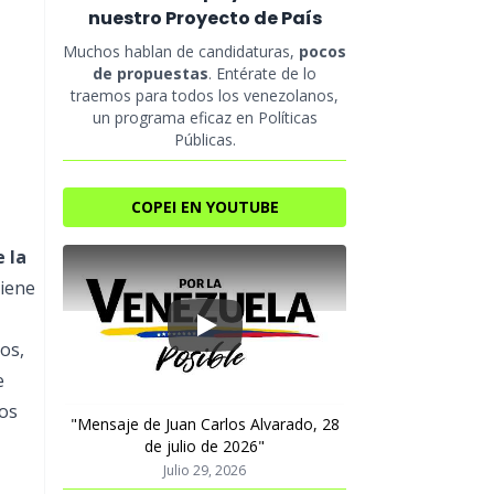
nuestro Proyecto de País
Muchos hablan de candidaturas,
pocos
de propuestas
. Entérate de lo
traemos para todos los venezolanos,
un programa eficaz en Políticas
Públicas.
COPEI EN YOUTUBE
 la
iene
Play
os,
e
ros
"Mensaje de Juan Carlos Alvarado, 28
de julio de 2026"
Julio 29, 2026