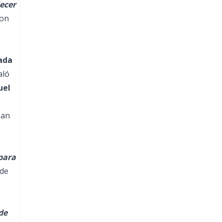
ecer
con
ada
aló
uel
han
para
 de
de