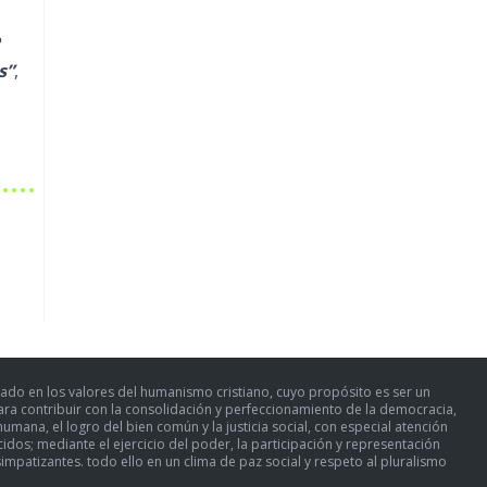
s”
,
ado en los valores del humanismo cristiano, cuyo propósito es ser un
para contribuir con la consolidación y perfeccionamiento de la democracia,
umana, el logro del bien común y la justicia social, con especial atención
dos; mediante el ejercicio del poder, la participación y representación
simpatizantes. todo ello en un clima de paz social y respeto al pluralismo