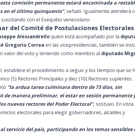
de esta comisión permanente estará encaminada a restabl
as en el último quinquenio”
, señaló. Igualmente atenderá 
á suscitando con el Esequibo venezolano.
nar del Comité de Postulaciones Electorales
useppe Alessandrello
quien está acompañado por la
diput
sé Gregorio Correa
en las vicepresidencias, también se inst
 el valor del voto y teniendo como miembro al
diputado Mig
al, establece el procedimiento a seguir y los tiempos que se 
inco (5) Rectores Principales y diez (10) Rectores suplentes.
ntó
“la ardua tarea culminara dentro de 73 días, sin
ió de manera preliminar, el estar en sesión permanente 
os nuevos rectores del Poder Electoral”,
sostuvo. En vista
micios electorales para elegir gobernadores, alcaldes y
l servicio del país, participando en los temas sensibles 