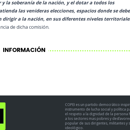
r y la soberanía de la nación, y el dotar a todos los
atienda las venideras elecciones, espacios donde se debe
dirigir a la nación, en sus diferentes niveles territoriale
ancia de dicha comisión.
INFORMACIÓN
COPEI es un partido democrático inspir
instrumento de lucha social y política 
el respeto a la dignidad de la persona h
a los sectores mas pobres y desfavoreci
popular de sus dirigentes, militantes y 
ideológico.