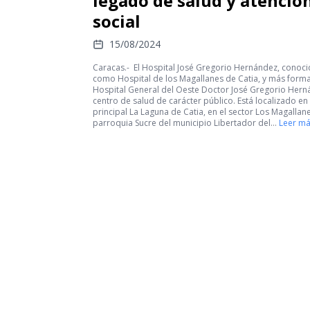
legado de salud y atenció
social
15/08/2024
Caracas.- El Hospital José Gregorio Hernández, conoc
como Hospital de los Magallanes de Catia, y más form
Hospital General del Oeste Doctor José Gregorio Hern
centro de salud de carácter público. Está localizado en
principal La Laguna de Catia, en el sector Los Magallane
parroquia Sucre del municipio Libertador del…
Leer m