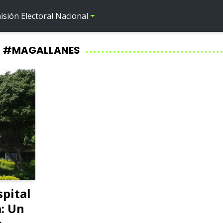
sión Electoral Nacional
#MAGALLANES
pital
a: Un