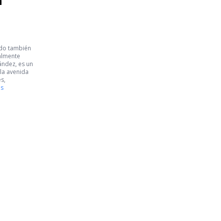
n
ido también
almente
ández, es un
 la avenida
s,
ás