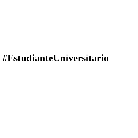
#EstudianteUniversitario