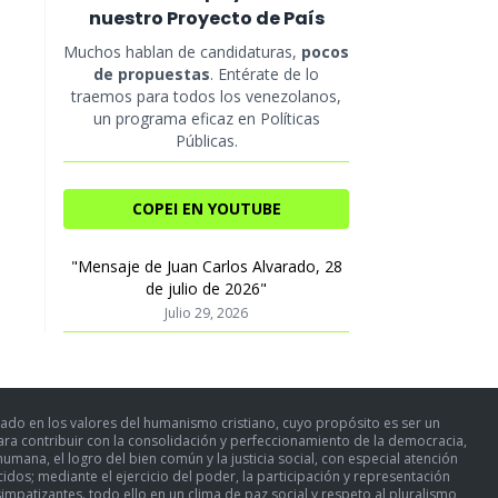
nuestro Proyecto de País
Muchos hablan de candidaturas,
pocos
de propuestas
. Entérate de lo
traemos para todos los venezolanos,
un programa eficaz en Políticas
Públicas.
COPEI EN YOUTUBE
"Mensaje de Juan Carlos Alvarado, 28
de julio de 2026"
Julio 29, 2026
ado en los valores del humanismo cristiano, cuyo propósito es ser un
para contribuir con la consolidación y perfeccionamiento de la democracia,
umana, el logro del bien común y la justicia social, con especial atención
dos; mediante el ejercicio del poder, la participación y representación
simpatizantes. todo ello en un clima de paz social y respeto al pluralismo