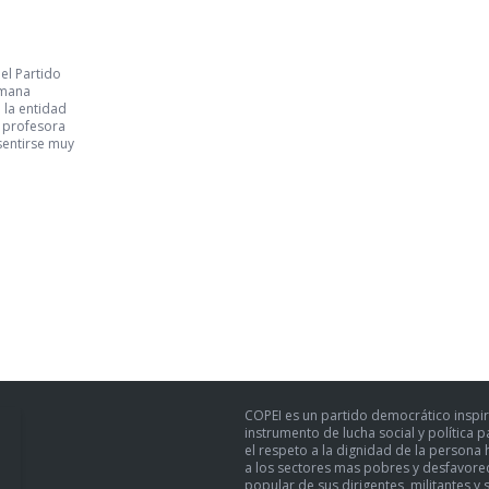
el Partido
emana
 la entidad
a profesora
sentirse muy
COPEI es un partido democrático inspir
instrumento de lucha social y política 
el respeto a la dignidad de la persona h
a los sectores mas pobres y desfavoreci
popular de sus dirigentes, militantes y 