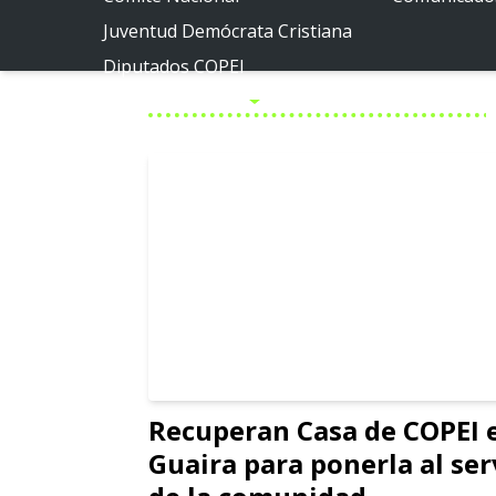
Juventud Demócrata Cristiana
Diputados COPEI
Políticas públicas
Por la Venezuela posible
Por la Miranda posible
Recuperan Casa de COPEI 
Guaira para ponerla al ser