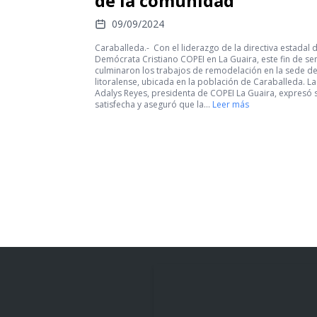
de la comunidad
09/09/2024
Caraballeda.- Con el liderazgo de la directiva estadal d
Demócrata Cristiano COPEI en La Guaira, este fin de s
culminaron los trabajos de remodelación en la sede de
litoralense, ubicada en la población de Caraballeda. L
Adalys Reyes, presidenta de COPEI La Guaira, expresó 
satisfecha y aseguró que la…
Leer más