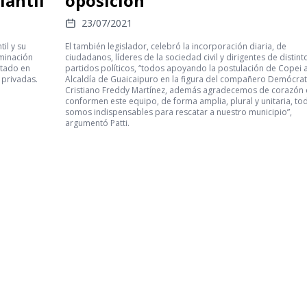
iantil
oposición
23/07/2021
til y su
El también legislador, celebró la incorporación diaria, de
iminación
ciudadanos, líderes de la sociedad civil y dirigentes de distint
ntado en
partidos políticos, “todos apoyando la postulación de Copei a
 privadas.
Alcaldía de Guaicaipuro en la figura del compañero Demócra
Cristiano Freddy Martínez, además agradecemos de corazón
conformen este equipo, de forma amplia, plural y unitaria, to
somos indispensables para rescatar a nuestro municipio”,
argumentó Patti.