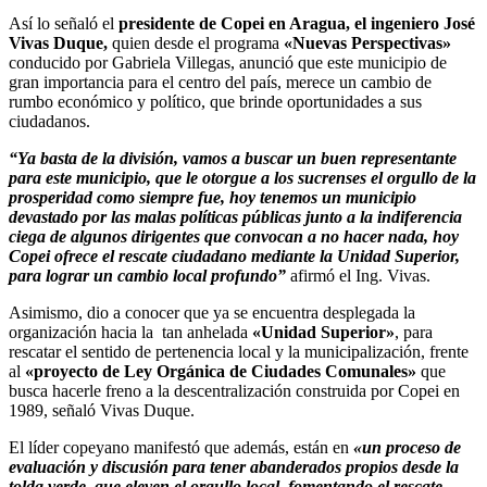
Así lo señaló el
presidente de Copei en Aragua, el ingeniero José
Vivas Duque,
quien desde el programa
«Nuevas Perspectivas»
conducido por Gabriela Villegas, anunció que este municipio de
gran importancia para el centro del país, merece un cambio de
rumbo económico y político, que brinde oportunidades a sus
ciudadanos.
“Ya basta de la división, vamos a buscar un buen representante
para este municipio, que le otorgue a los sucrenses el orgullo de la
prosperidad como siempre fue, hoy tenemos un municipio
devastado por las malas políticas públicas junto a la indiferencia
ciega de algunos dirigentes que convocan a no hacer nada, hoy
Copei ofrece el rescate ciudadano mediante la Unidad Superior,
para lograr un cambio local profundo”
afirmó el Ing. Vivas.
Asimismo, dio a conocer que ya se encuentra desplegada la
organización hacia la tan anhelada
«Unidad Superior»
, para
rescatar el sentido de pertenencia local y la municipalización, frente
al
«proyecto de Ley Orgánica de Ciudades Comunales»
que
busca hacerle freno a la descentralización construida por Copei en
1989, señaló Vivas Duque.
El líder copeyano manifestó que además, están en
«un proceso de
evaluación y discusión para tener abanderados propios desde la
tolda verde, que eleven el orgullo local, fomentando el rescate