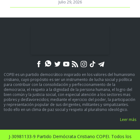
Julio 29, 2026
COPEI es un partido democrático inspirado en los valores del humanismo
cristiano, cuyo propósito es ser un instrumento de lucha social y política
para contribuir con la consolidación y perfeccionamiento de la
democracia, el respeto a la dignidad de la persona humana, el logro del
bien común y la justicia social, con especial atención a los sectores mas
pobres y desfavorecidos; mediante el ejercicio del poder, la participación
y representación popular de sus dirigentes, militantes y simpatizantes.
todo ello en un clima de paz social y respeto al pluralismo ideológico.
Leer más
J-30981133-9 Partido Demócrata Cristiano COPEI. Todos los