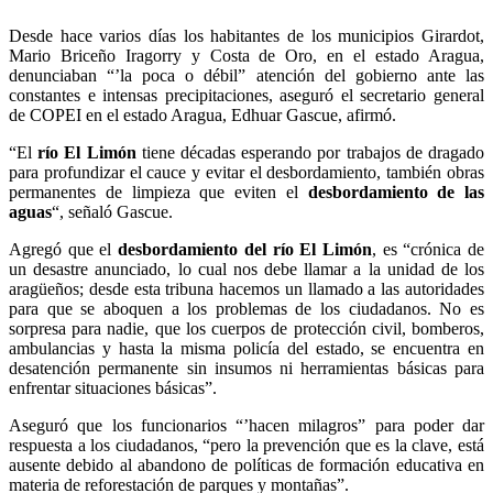
Desde hace varios días los habitantes de los municipios Girardot,
Mario Briceño Iragorry y Costa de Oro, en el estado Aragua,
denunciaban “’la poca o débil” atención del gobierno ante las
constantes e intensas precipitaciones, aseguró el secretario general
de COPEI en el estado Aragua, Edhuar Gascue, afirmó.
“El
río El Limón
tiene décadas esperando por trabajos de dragado
para profundizar el cauce y evitar el desbordamiento, también obras
permanentes de limpieza que eviten el
desbordamiento de las
aguas
“, señaló Gascue.
Agregó que el
desbordamiento del río El Limón
, es “crónica de
un desastre anunciado, lo cual nos debe llamar a la unidad de los
aragüeños; desde esta tribuna hacemos un llamado a las autoridades
para que se aboquen a los problemas de los ciudadanos. No es
sorpresa para nadie, que los cuerpos de protección civil, bomberos,
ambulancias y hasta la misma policía del estado, se encuentra en
desatención permanente sin insumos ni herramientas básicas para
enfrentar situaciones básicas”.
Aseguró que los funcionarios “’hacen milagros” para poder dar
respuesta a los ciudadanos, “pero la prevención que es la clave, está
ausente debido al abandono de políticas de formación educativa en
materia de reforestación de parques y montañas”.