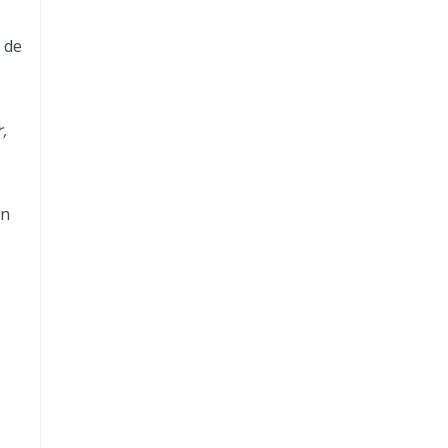
 de
,
an