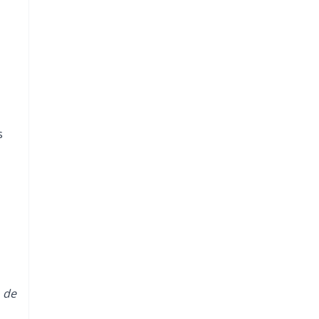
s
o de