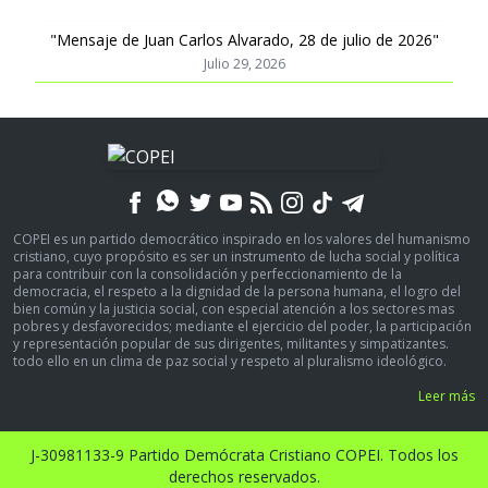
"Mensaje de Juan Carlos Alvarado, 28 de julio de 2026"
Julio 29, 2026
COPEI es un partido democrático inspirado en los valores del humanismo
cristiano, cuyo propósito es ser un instrumento de lucha social y política
para contribuir con la consolidación y perfeccionamiento de la
democracia, el respeto a la dignidad de la persona humana, el logro del
bien común y la justicia social, con especial atención a los sectores mas
pobres y desfavorecidos; mediante el ejercicio del poder, la participación
y representación popular de sus dirigentes, militantes y simpatizantes.
todo ello en un clima de paz social y respeto al pluralismo ideológico.
Leer más
J-30981133-9 Partido Demócrata Cristiano COPEI. Todos los
derechos reservados.