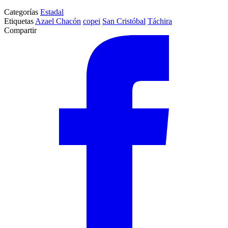
Categorías
Estadal
Etiquetas
Azael Chacón
copei
San Cristóbal
Táchira
Compartir