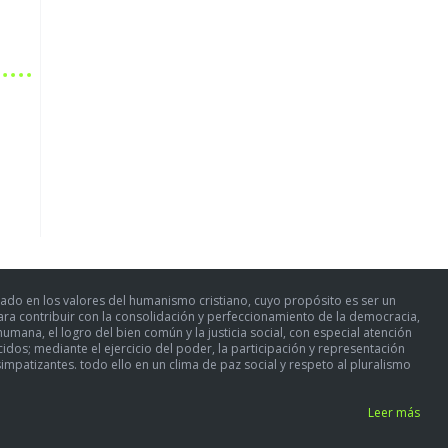
ado en los valores del humanismo cristiano, cuyo propósito es ser un
para contribuir con la consolidación y perfeccionamiento de la democracia,
umana, el logro del bien común y la justicia social, con especial atención
dos; mediante el ejercicio del poder, la participación y representación
simpatizantes. todo ello en un clima de paz social y respeto al pluralismo
Leer más