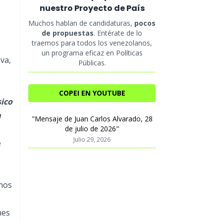
nuestro Proyecto de País
Muchos hablan de candidaturas,
pocos
de propuestas
. Entérate de lo
traemos para todos los venezolanos,
un programa eficaz en Políticas
va,
Públicas.
COPEI EN YOUTUBE
sico
a
"Mensaje de Juan Carlos Alvarado, 28
de julio de 2026"
Julio 29, 2026
e
chos
nes