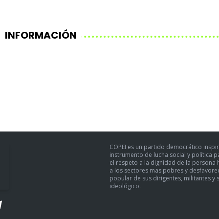
INFORMACIÓN
COPEI es un partido democrático inspir
instrumento de lucha social y política 
el respeto a la dignidad de la persona h
a los sectores mas pobres y desfavoreci
popular de sus dirigentes, militantes y 
ideológico.