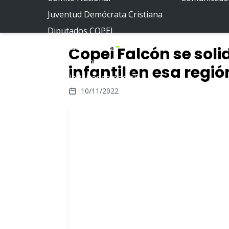
Juventud Demócrata Cristiana
Diputados COPEI
Políticas públicas
Copei Falcón se sol
Por la Venezuela posible
infantil en esa regió
Por la Miranda posible
10/11/2022