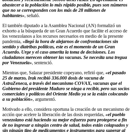
abastecer a la población lo más rápido posible, pues son números
que no se corresponden con los más de 28 millones de
habitantes»
, señaló.
El también diputado a la Asamblea Nacional (AN) formalizó un
exhorto a la búsqueda de un Gran Acuerdo que facilite el acceso de
los venezolanos a los recursos necesarios en medio de la presente
pandemia,
«llegó la hora de alejarnos de confrontaciones sin
sentido y diatribas políticas, este es el momento de un Gran
Acuerdo. Urge y el caso amerita la toma de decisiones. Los
ciudadanos merecen obtener las vacunas. Se necesita una tregua
por Venezuela»
, sentenció.
Mientras que, Salazar presidente copeyano, refirió que,
«el pasado
25 de marzo, Irak recibió 336.000 dosis de vacuna de
AstraZeneca, a través del mecanismo COVAX, vacunas que el
Gobierno del presidente Maduro se niega a recibir, pero sus socios
comerciales y políticos del Oriente Medio ya se la están colocando
a su población»
, argumentó.
Motivado a ello, considera oportuna la creación de un mecanismo de
acción que acelere la liberación de las dosis requeridas,
«el pueblo
venezolano está haciendo su mejor esfuerzo para protegerse a fin
de no ingresar a ningún centro de salud, todos están colapsados y
sin ningún tipo de medicamentos e instrumentos para superar al