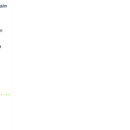
sin
de
a