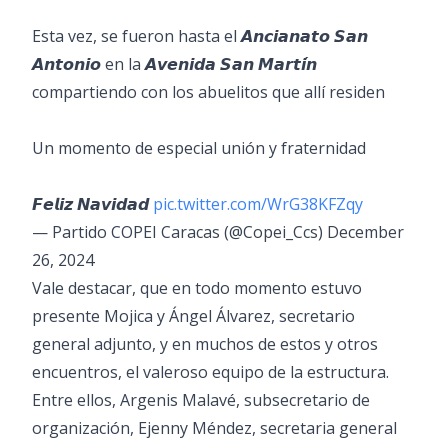
Esta vez, se fueron hasta el 𝘼𝙣𝙘𝙞𝙖𝙣𝙖𝙩𝙤 𝙎𝙖𝙣
𝘼𝙣𝙩𝙤𝙣𝙞𝙤 en la 𝘼𝙫𝙚𝙣𝙞𝙙𝙖 𝙎𝙖𝙣 𝙈𝙖𝙧𝙩𝙞́𝙣
compartiendo con los abuelitos que allí residen
Un momento de especial unión y fraternidad
𝙁𝙚𝙡𝙞𝙯 𝙉𝙖𝙫𝙞𝙙𝙖𝙙
pic.twitter.com/WrG38KFZqy
— Partido COPEI Caracas (@Copei_Ccs)
December
26, 2024
Vale destacar, que en todo momento estuvo
presente Mojica y Ángel Álvarez, secretario
general adjunto, y en muchos de estos y otros
encuentros, el valeroso equipo de la estructura.
Entre ellos, Argenis Malavé, subsecretario de
organización, Ejenny Méndez, secretaria general