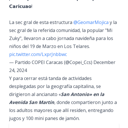
𝗖𝗮𝗿𝗶𝗰𝘂𝗮𝗼!
La sec gral de esta estructura
@GeomarMojica
y la
sec gral de la referida comunidad, la popular "Mi
Zuky", llevaron a cabo jornada navideña para los
niños del 19 de Marzo en Los Telares.
pic.twitter.com/LxprJnbbwc
— Partido COPEI Caracas (@Copei_Ccs)
December
24, 2024
Y para cerrar está tanda de actividades
desplegadas por la geografía capitalina, se
dirigieron al ancianato «
San Antonio» en la
Avenida San Martín
, donde compartieron junto a
los adultos mayores que allí residen, entregando
jugos y 100 mini panes de jamón.