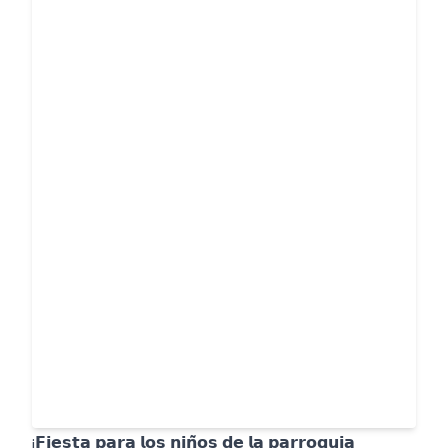
¡𝗙𝗶𝗲𝘀𝘁𝗮 𝗽𝗮𝗿𝗮 𝗹𝗼𝘀 𝗻𝗶𝗻̃𝗼𝘀 𝗱𝗲 𝗹𝗮 𝗽𝗮𝗿𝗿𝗼𝗾𝘂𝗶𝗮