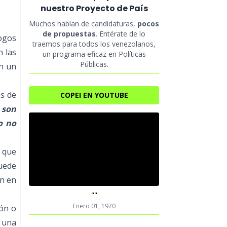
nuestro Proyecto de País
Muchos hablan de candidaturas,
pocos
de propuestas
. Entérate de lo
logos
traemos para todos los venezolanos,
n las
un programa eficaz en Políticas
Públicas.
en un
os de
COPEI EN YOUTUBE
 son
o no
: que
puede
in en
""
Enero 01, 1970
ión o
 una