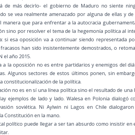
tá de más decirlo- el gobierno de Maduro no siente nin
ndo se vea realmente amenazado por alguna de ellas y de 
al manera que para enfrentar a la autocracia gubernamenta
 sino por resolver el tema de la hegemonía política al int
a: si esa oposición va a continuar siendo representada p
 fracasos han sido insistentemente demostrados, o retoma
AN el año 2015.
a a la oposición no es entre partidarios y enemigos del di
istas. Algunos sectores de estos últimos ponen, sin embarg
 constitucionalización de la política.
ción no es en sí una línea política sino el resultado de una 
. Hay ejemplos de lado y lado. Walesa en Polonia dialogó c
vasión soviética. Ni Aylwin ni Lagos en Chile dialogaron
la Constitución en la mano.
al político puede llegar a ser tan absurdo como insistir en e
tar.