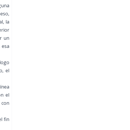
guna
eso,
l, la
erior
or un
 esa
álogo
o, el
línea
on el
 con
l fin