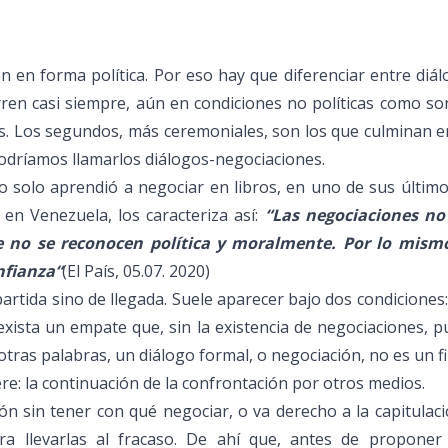
ón en forma política. Por eso hay que diferenciar entre diá
ren casi siempre, aún en condiciones no políticas como so
as. Los segundos, más ceremoniales, son los que culminan 
odríamos llamarlos diálogos-negociaciones.
o solo aprendió a negociar en libros, en uno de sus últim
 en Venezuela, los caracteriza así:
“Las negociaciones no
e no se reconocen política y moralmente. Por lo mism
nfianza“
(El País, 05.07. 2020)
partida sino de llegada. Suele aparecer bajo dos condiciones
xista un empate que, sin la existencia de negociaciones, 
otras palabras, un diálogo formal, o negociación, no es un f
iere: la continuación de la confrontación por otros medios.
n sin tener con qué negociar, o va derecho a la capitulac
ara llevarlas al fracaso. De ahí que, antes de proponer