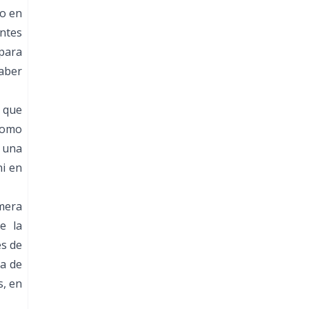
mo en
ntes
 para
haber
a que
como
 una
ni en
imera
e la
es de
ta de
s, en