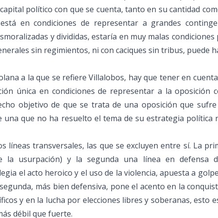
apital político con que se cuenta, tanto en su cantidad co
o está en condiciones de representar a grandes continge
desmoralizadas y divididas, estaría en muy malas condiciones
erales sin regimientos, ni con caciques sin tribus, puede 
olana a la que se refiere Villalobos, hay que tener en cuent
ión única en condiciones de representar a la oposición 
echo objetivo de que se trata de una oposición que sufre
e una que no ha resuelto el tema de su estrategia política 
 líneas transversales, las que se excluyen entre sí. La pr
 de la usurpación) y la segunda una línea en defensa d
legia el acto heroico y el uso de la violencia, apuesta a golp
 segunda, más bien defensiva, pone el acento en la conquis
icos y en la lucha por elecciones libres y soberanas, esto e
ás débil que fuerte.