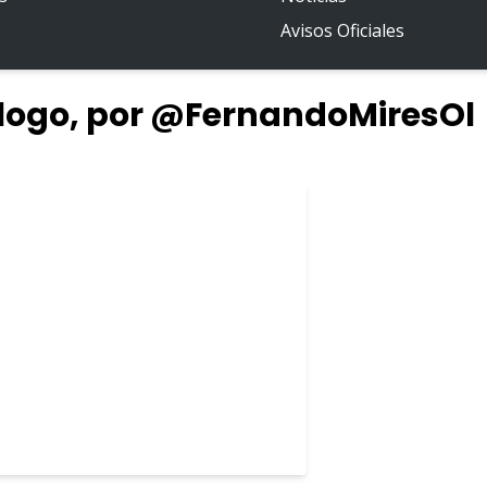
Avisos Oficiales
álogo, por @FernandoMiresOl