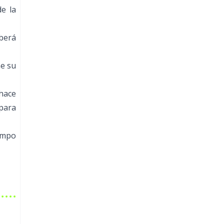
e la
berá
ne su
hace
 para
iempo