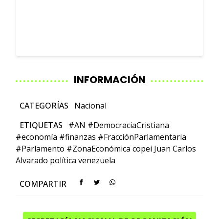
INFORMACIÓN
CATEGORÍAS
Nacional
ETIQUETAS
#AN
#DemocraciaCristiana
#economía
#finanzas
#FracciónParlamentaria
#Parlamento
#ZonaEconómica
copei
Juan Carlos
Alvarado
política
venezuela
COMPARTIR