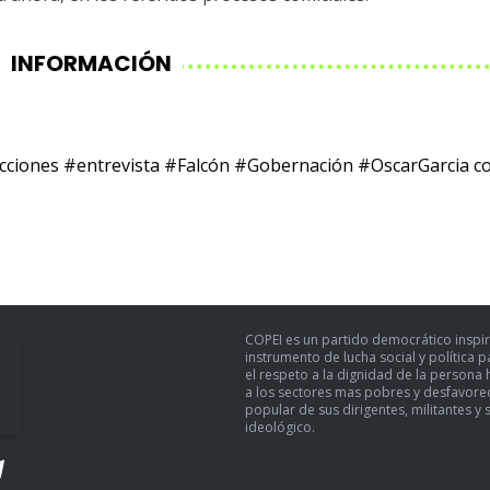
INFORMACIÓN
cciones
#entrevista
#Falcón
#Gobernación
#OscarGarcia
c
COPEI es un partido democrático inspir
instrumento de lucha social y política 
el respeto a la dignidad de la persona h
a los sectores mas pobres y desfavoreci
popular de sus dirigentes, militantes y 
ideológico.