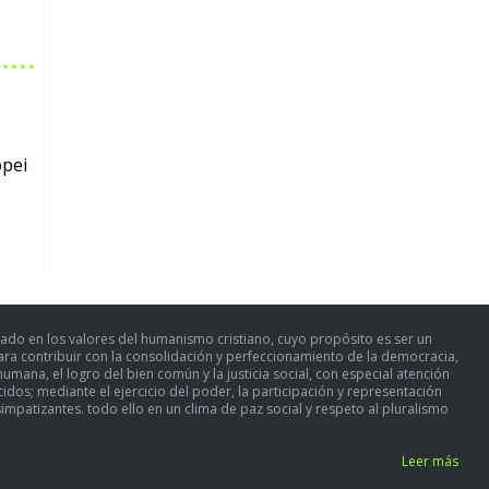
opei
ado en los valores del humanismo cristiano, cuyo propósito es ser un
para contribuir con la consolidación y perfeccionamiento de la democracia,
umana, el logro del bien común y la justicia social, con especial atención
dos; mediante el ejercicio del poder, la participación y representación
simpatizantes. todo ello en un clima de paz social y respeto al pluralismo
Leer más