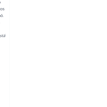
o
cos
ó.
n
stá