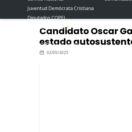
Juventud Demócrata Cristiana
Diputados COPEI
Políticas públicas
Candidato Oscar Ga
Por la Venezuela posible
estado autosustent
Por la Miranda posible
02/05/2025