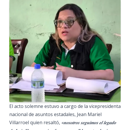
El acto solemne estuvo a cargo de la vicepresidenta
nacional de asuntos estadales, Jean Mariel
Villarroel quien resaltó,
«𝒏𝒐𝒔𝒐𝒕𝒓𝒐𝒔 𝒔𝒆𝒈𝒖𝒊𝒎𝒐𝒔 𝒆𝒍 𝒍𝒆𝒈𝒂𝒅𝒐