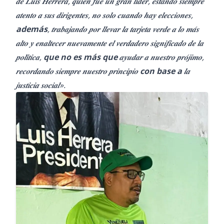
𝒅𝒆 𝑳𝒖𝒊𝒔 𝑯𝒆𝒓𝒓𝒆𝒓𝒂, 𝒒𝒖𝒊𝒆𝒏 𝒇𝒖𝒆 𝒖𝒏 𝒈𝒓𝒂𝒏 𝒍𝒊́𝒅𝒆𝒓, 𝒆𝒔𝒕𝒂𝒏𝒅𝒐 𝒔𝒊𝒆𝒎𝒑𝒓𝒆
𝒂𝒕𝒆𝒏𝒕𝒐 𝒂 𝒔𝒖𝒔 𝒅𝒊𝒓𝒊𝒈𝒆𝒏𝒕𝒆𝒔, 𝒏𝒐 𝒔𝒐𝒍𝒐 𝒄𝒖𝒂𝒏𝒅𝒐 𝒉𝒂𝒚 𝒆𝒍𝒆𝒄𝒄𝒊𝒐𝒏𝒆𝒔,
además
, 𝒕𝒓𝒂𝒃𝒂𝒋𝒂𝒏𝒅𝒐 𝒑𝒐𝒓 𝒍𝒍𝒆𝒗𝒂𝒓 𝒍𝒂 𝒕𝒂𝒓𝒋𝒆𝒕𝒂 𝒗𝒆𝒓𝒅𝒆 𝒂 𝒍𝒐 𝒎𝒂́𝒔
𝒂𝒍𝒕𝒐 𝒚 𝒆𝒏𝒂𝒍𝒕𝒆𝒄𝒆𝒓 𝒏𝒖𝒆𝒗𝒂𝒎𝒆𝒏𝒕𝒆 𝒆𝒍 𝒗𝒆𝒓𝒅𝒂𝒅𝒆𝒓𝒐 𝒔𝒊𝒈𝒏𝒊𝒇𝒊𝒄𝒂𝒅𝒐 𝒅𝒆 𝒍𝒂
𝒑𝒐𝒍𝒊́𝒕𝒊𝒄𝒂,
que no es más que
𝒂𝒚𝒖𝒅𝒂𝒓 𝒂 𝒏𝒖𝒆𝒔𝒕𝒓𝒐 𝒑𝒓𝒐́𝒋𝒊𝒎𝒐,
𝒓𝒆𝒄𝒐𝒓𝒅𝒂𝒏𝒅𝒐 𝒔𝒊𝒆𝒎𝒑𝒓𝒆 𝒏𝒖𝒆𝒔𝒕𝒓𝒐 𝒑𝒓𝒊𝒏𝒄𝒊𝒑𝒊𝒐
con base a
𝒍𝒂
𝒋𝒖𝒔𝒕𝒊𝒄𝒊𝒂 𝒔𝒐𝒄𝒊𝒂𝒍».